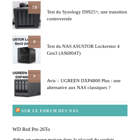
7.8
Test du Synology DS925+, une transition
controversée
8
Test du NAS ASUSTOR Lockerstor 4
Gen3 (AS6804T)
8
Avis – UGREEN DXP4800 Plus : une
alternative aux NAS classiques ?
SUR LE FORUM DES NAS
WD Red Pro 26To
didier, un serveur maison dans le placard du couloir