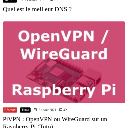
Web 2.0
11 octobre 2021
15
Quel est le meilleur DNS ?
Réseaux
Tutos
31 août 2021
42
PiVPN : OpenVPN ou WireGuard sur un
Raspberry Pi (Tuto)