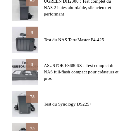
8.6
UGREEN DH2300 : Test complet du
NAS 2 baies abordable, silencieux et
performant
8
Test du NAS TerraMaster F4-425
8
ASUSTOR FS6806X : Test complet du
NAS full-flash compact pour créateurs et
pros
7.8
Test du Synology DS225+
7.9