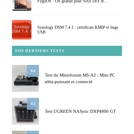
FygoOS : OS gratuit pour NAS DIY et…
Synology DSM 7.4.1 : certificats KMIP et bugs
USB
NOS DERNIERS TESTS
8.8
Test du Minisforum MS-A2 : Mini PC
ultra-puissant et connecté
8.3
Test UGREEN NASync DXP4800 GT