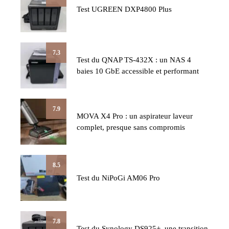
Test UGREEN DXP4800 Plus
7.3
Test du QNAP TS-432X : un NAS 4
baies 10 GbE accessible et performant
7.9
MOVA X4 Pro : un aspirateur laveur
complet, presque sans compromis
8.5
Test du NiPoGi AM06 Pro
7.8
Test du Synology DS925+, une transition