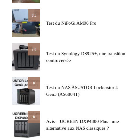
8.5
Test du NiPoGi AM06 Pro
7.8
Test du Synology DS925+, une transition
controversée
8
Test du NAS ASUSTOR Lockerstor 4
Gen3 (AS6804T)
8
Avis – UGREEN DXP4800 Plus : une
alternative aux NAS classiques ?