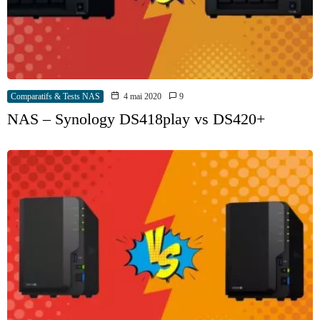
Comparatifs & Tests NAS
4 mai 2020
9
NAS – Synology DS418play vs DS420+