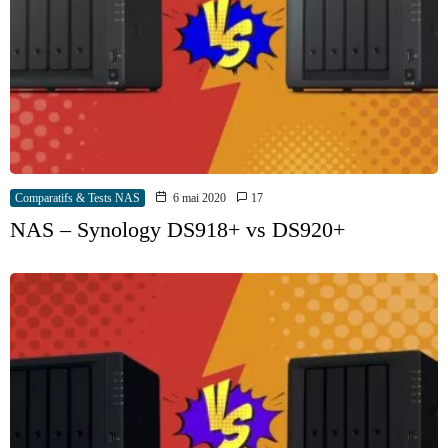
Comparatifs & Tests NAS
6 mai 2020
17
NAS – Synology DS918+ vs DS920+