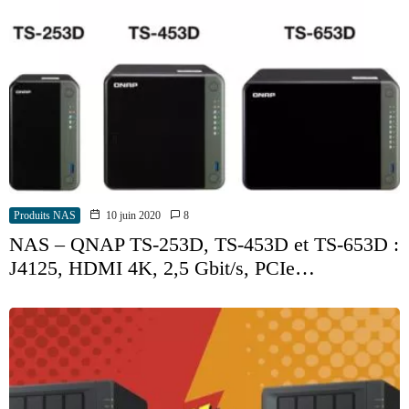
Produits NAS
10 juin 2020
8
NAS – QNAP TS-253D, TS-453D et TS-653D :
J4125, HDMI 4K, 2,5 Gbit/s, PCIe…