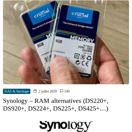
NAS & Stockage
2 juillet 2020
149
Synology – RAM alternatives (DS220+,
DS920+, DS224+, DS225+, DS425+…)