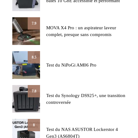
baies 10 GbE accessible et performant
7.9
MOVA X4 Pro : un aspirateur laveur
complet, presque sans compromis
8.5
Test du NiPoGi AM06 Pro
7.8
Test du Synology DS925+, une transition
controversée
8
Test du NAS ASUSTOR Lockerstor 4
Gen3 (AS6804T)