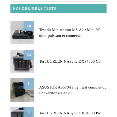
NOS DERNIERS TESTS
8.8
Test du Minisforum MS-A2 : Mini PC
ultra-puissant et connecté
8.3
Test UGREEN NASync DXP4800 GT
8
ASUSTOR AS6704T v2 : test complet du
Lockerstor 4 Gen2+
8
Test UGREEN NASync DXP4800 Pro :