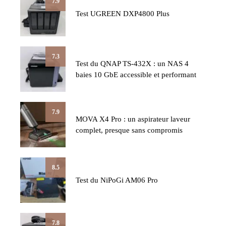
7.9
Test UGREEN DXP4800 Plus
7.3
Test du QNAP TS-432X : un NAS 4
baies 10 GbE accessible et performant
7.9
MOVA X4 Pro : un aspirateur laveur
complet, presque sans compromis
8.5
Test du NiPoGi AM06 Pro
7.8