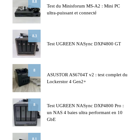
8.8
Test du Minisforum MS-A2 : Mini PC
ultra-puissant et connecté
8.3
Test UGREEN NASync DXP4800 GT
8
ASUSTOR AS6704T v2 : test complet du
Lockerstor 4 Gen2+
8
Test UGREEN NASync DXP4800 Pro :
un NAS 4 baies ultra performant en 10
GbE
8.1