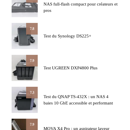
NAS full-flash compact pour créateurs et
pros
7.8
Test du Synology DS225+
7.9
Test UGREEN DXP4800 Plus
7.3
Test du QNAP TS-432X : un NAS 4
baies 10 GbE accessible et performant
7.9
MOVA X4 Pro : un aspirateur laveur