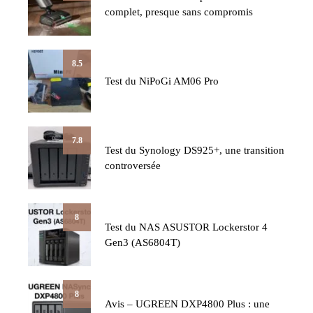
complet, presque sans compromis
8.5
Test du NiPoGi AM06 Pro
7.8
Test du Synology DS925+, une transition
controversée
8
Test du NAS ASUSTOR Lockerstor 4
Gen3 (AS6804T)
8
Avis – UGREEN DXP4800 Plus : une