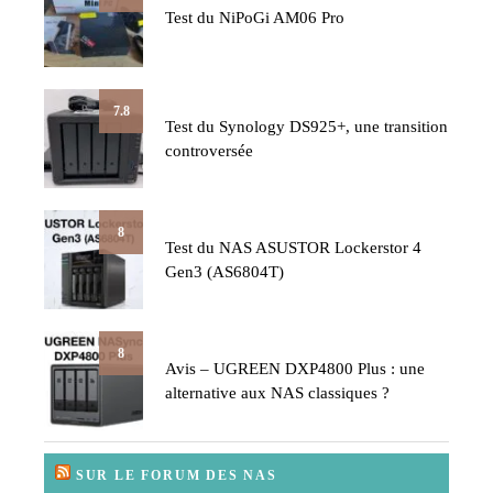
Test du NiPoGi AM06 Pro
7.8
Test du Synology DS925+, une transition
controversée
8
Test du NAS ASUSTOR Lockerstor 4
Gen3 (AS6804T)
8
Avis – UGREEN DXP4800 Plus : une
alternative aux NAS classiques ?
SUR LE FORUM DES NAS