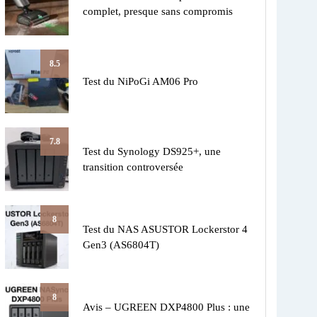
complet, presque sans compromis
8.5
Test du NiPoGi AM06 Pro
7.8
Test du Synology DS925+, une
transition controversée
8
Test du NAS ASUSTOR Lockerstor 4
Gen3 (AS6804T)
8
Avis – UGREEN DXP4800 Plus : une