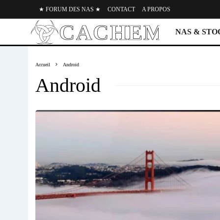
★ FORUM DES NAS ★
CONTACT
A PROPOS
NAS & ST
Accueil
Android
Android