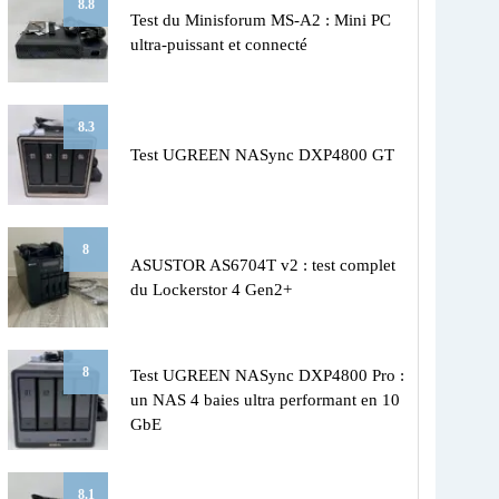
8.8
Test du Minisforum MS-A2 : Mini PC
ultra-puissant et connecté
8.3
Test UGREEN NASync DXP4800 GT
8
ASUSTOR AS6704T v2 : test complet
du Lockerstor 4 Gen2+
8
Test UGREEN NASync DXP4800 Pro :
un NAS 4 baies ultra performant en 10
GbE
8.1