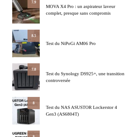
7.9
MOVA X4 Pro : un aspirateur laveur
complet, presque sans compromis
8.5
Test du NiPoGi AM06 Pro
7.8
Test du Synology DS925+, une transition
controversée
8
Test du NAS ASUSTOR Lockerstor 4
Gen3 (AS6804T)
8