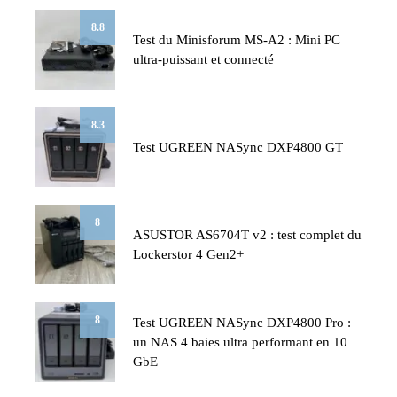
8.8
Test du Minisforum MS-A2 : Mini PC
ultra-puissant et connecté
8.3
Test UGREEN NASync DXP4800 GT
8
ASUSTOR AS6704T v2 : test complet du
Lockerstor 4 Gen2+
8
Test UGREEN NASync DXP4800 Pro :
un NAS 4 baies ultra performant en 10
GbE