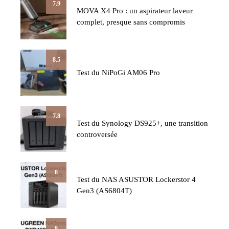
7.9
MOVA X4 Pro : un aspirateur laveur
complet, presque sans compromis
8.5
Test du NiPoGi AM06 Pro
7.8
Test du Synology DS925+, une transition
controversée
8
Test du NAS ASUSTOR Lockerstor 4
Gen3 (AS6804T)
8