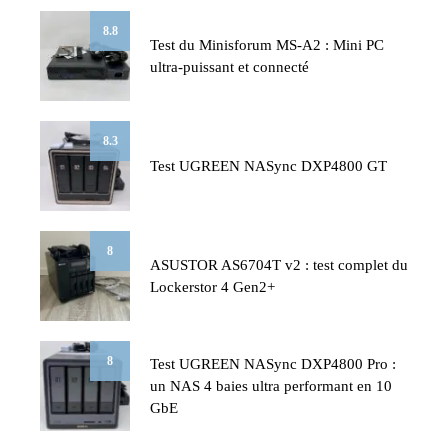
8.8
Test du Minisforum MS-A2 : Mini PC
ultra-puissant et connecté
8.3
Test UGREEN NASync DXP4800 GT
8
ASUSTOR AS6704T v2 : test complet du
Lockerstor 4 Gen2+
8
Test UGREEN NASync DXP4800 Pro :
un NAS 4 baies ultra performant en 10
GbE