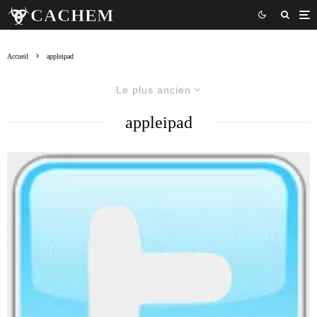
Accueil
appleipad
Le plus ancien
appleipad