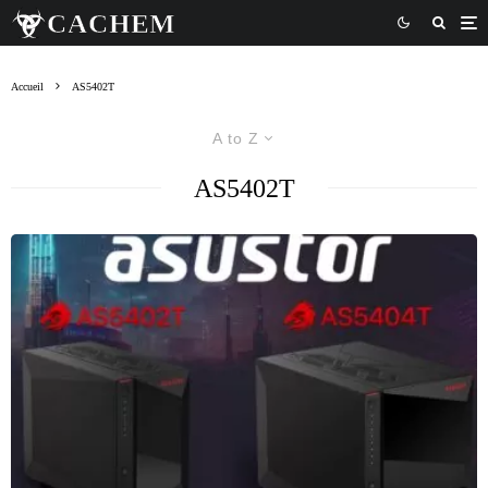
Accueil
AS5402T
A to Z
AS5402T