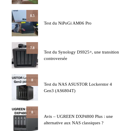
8.5
Test du NiPoGi AM06 Pro
7.8
Test du Synology DS925+, une transition
controversée
8
Test du NAS ASUSTOR Lockerstor 4
Gen3 (AS6804T)
8
Avis – UGREEN DXP4800 Plus : une
alternative aux NAS classiques ?