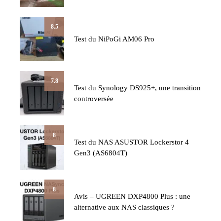
8.5
Test du NiPoGi AM06 Pro
7.8
Test du Synology DS925+, une transition
controversée
8
Test du NAS ASUSTOR Lockerstor 4
Gen3 (AS6804T)
8
Avis – UGREEN DXP4800 Plus : une
alternative aux NAS classiques ?