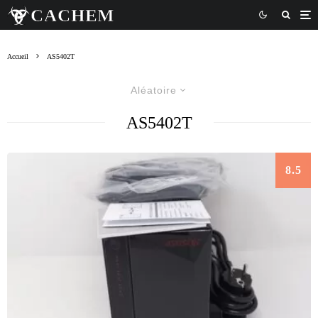
Accueil
AS5402T
Aléatoire
AS5402T
8.5