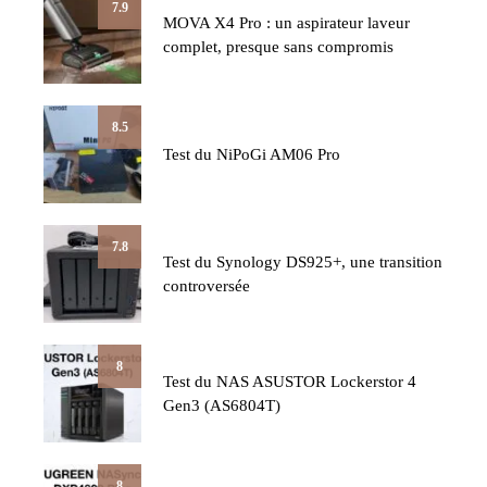
7.9
MOVA X4 Pro : un aspirateur laveur
complet, presque sans compromis
8.5
Test du NiPoGi AM06 Pro
7.8
Test du Synology DS925+, une transition
controversée
8
Test du NAS ASUSTOR Lockerstor 4
Gen3 (AS6804T)
8