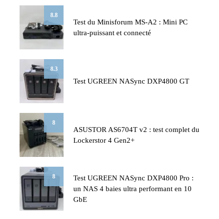
8.8
Test du Minisforum MS-A2 : Mini PC
ultra-puissant et connecté
8.3
Test UGREEN NASync DXP4800 GT
8
ASUSTOR AS6704T v2 : test complet du
Lockerstor 4 Gen2+
8
Test UGREEN NASync DXP4800 Pro :
un NAS 4 baies ultra performant en 10
GbE