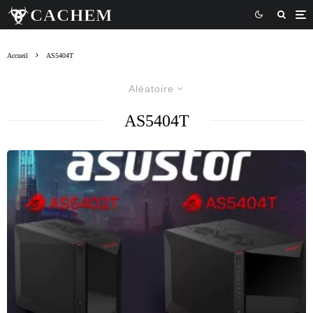
Accueil
AS5404T
Aléatoire
AS5404T