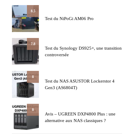
8.5
Test du NiPoGi AM06 Pro
7.8
Test du Synology DS925+, une transition
controversée
8
Test du NAS ASUSTOR Lockerstor 4
Gen3 (AS6804T)
8
Avis – UGREEN DXP4800 Plus : une
alternative aux NAS classiques ?