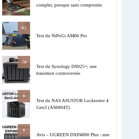
complet, presque sans compromis
8.5
Test du NiPoGi AM06 Pro
7.8
Test du Synology DS925+, une
transition controversée
8
Test du NAS ASUSTOR Lockerstor 4
Gen3 (AS6804T)
8
Avis – UGREEN DXP4800 Plus : une