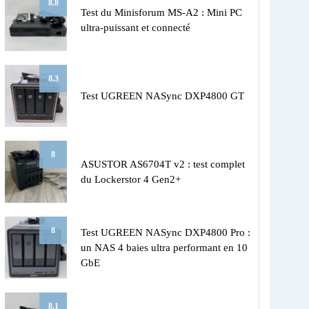
8.8
Test du Minisforum MS-A2 : Mini PC
ultra-puissant et connecté
8.3
Test UGREEN NASync DXP4800 GT
8
ASUSTOR AS6704T v2 : test complet
du Lockerstor 4 Gen2+
8
Test UGREEN NASync DXP4800 Pro :
un NAS 4 baies ultra performant en 10
GbE
8.1