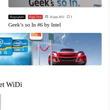
Blogosphère
High-Tech
10 juin 2012
3
Geek’s so In #6 by Intel
et WiDi