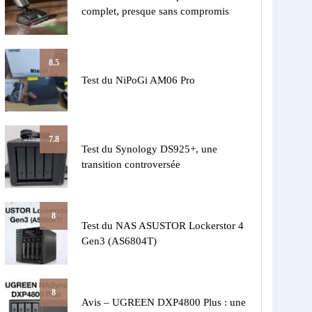
complet, presque sans compromis
8.5
Test du NiPoGi AM06 Pro
7.8
Test du Synology DS925+, une
transition controversée
8
Test du NAS ASUSTOR Lockerstor 4
Gen3 (AS6804T)
8
Avis – UGREEN DXP4800 Plus : une