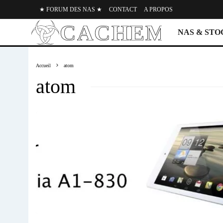
★ FORUM DES NAS ★
CONTACT
A PROPOS
NAS & ST
Accueil
atom
atom