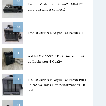
8.8
Test du Minisforum MS-A2 : Mini PC
ultra-puissant et connecté
8.3
Test UGREEN NASync DXP4800 GT
8
ASUSTOR AS6704T v2 : test complet
du Lockerstor 4 Gen2+
8
Test UGREEN NASync DXP4800 Pro :
un NAS 4 baies ultra performant en 10
GbE
8.1