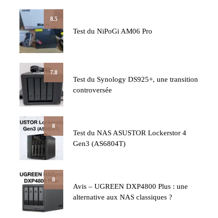
8.5
Test du NiPoGi AM06 Pro
7.8
Test du Synology DS925+, une transition
controversée
8
Test du NAS ASUSTOR Lockerstor 4
Gen3 (AS6804T)
8
Avis – UGREEN DXP4800 Plus : une
alternative aux NAS classiques ?