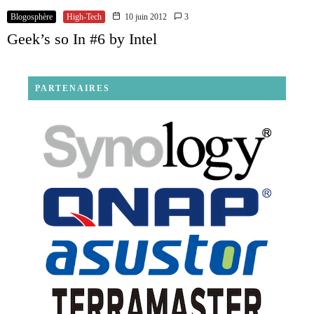
Blogosphère
High-Tech
10 juin 2012
3
Geek’s so In #6 by Intel
PARTENAIRES