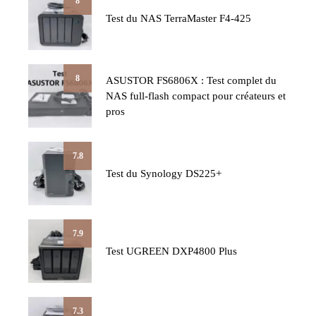
8
Test du NAS TerraMaster F4-425
8
ASUSTOR FS6806X : Test complet du
NAS full-flash compact pour créateurs et
pros
7.8
Test du Synology DS225+
7.9
Test UGREEN DXP4800 Plus
7.3