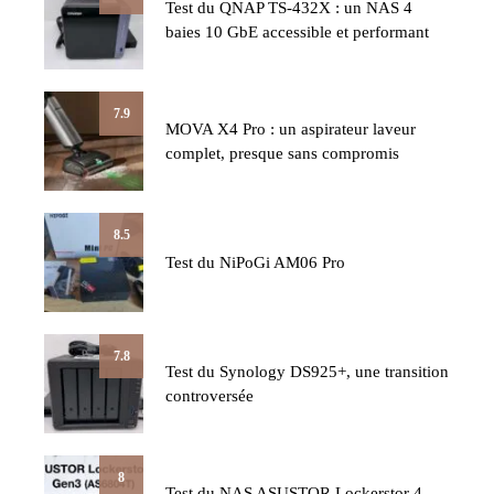
Test du QNAP TS-432X : un NAS 4
baies 10 GbE accessible et performant
7.9
MOVA X4 Pro : un aspirateur laveur
complet, presque sans compromis
8.5
Test du NiPoGi AM06 Pro
7.8
Test du Synology DS925+, une transition
controversée
8
Test du NAS ASUSTOR Lockerstor 4