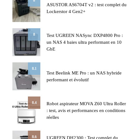
8
ASUSTOR AS6704T v2 : test complet du
Lockerstor 4 Gen2+
8
Test UGREEN NASync DXP4800 Pro :
un NAS 4 baies ultra performant en 10
GbE
8.1
Test Beelink ME Pro : un NAS hybride
performant et évolutif
8.4
Robot aspirateur MOVA Z60 Ultra Roller
: test, avis et performances en conditions
réelles
8.6
UGREEN DH2300 : Test complet du