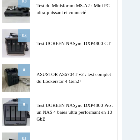
8.8
Test du Minisforum MS-A2 : Mini PC
ultra-puissant et connecté
8.3
Test UGREEN NASync DXP4800 GT
8
ASUSTOR AS6704T v2 : test complet
du Lockerstor 4 Gen2+
8
Test UGREEN NASync DXP4800 Pro :
un NAS 4 baies ultra performant en 10
GbE
8.1