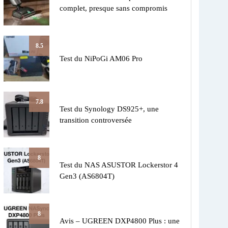
complet, presque sans compromis
8.5
Test du NiPoGi AM06 Pro
7.8
Test du Synology DS925+, une
transition controversée
8
Test du NAS ASUSTOR Lockerstor 4
Gen3 (AS6804T)
8
Avis – UGREEN DXP4800 Plus : une