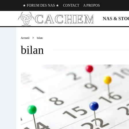
★ FORUM DES NAS ★
CONTACT
A PROPOS
NAS & ST
Accueil
bilan
bilan