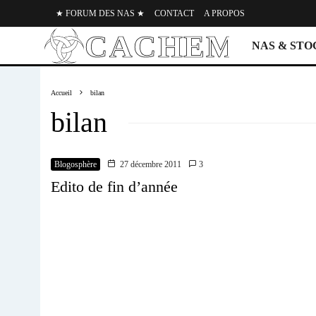
★ FORUM DES NAS ★
CONTACT
A PROPOS
NAS & ST
Accueil
bilan
bilan
Blogosphère
27 décembre 2011
3
Edito de fin d’année