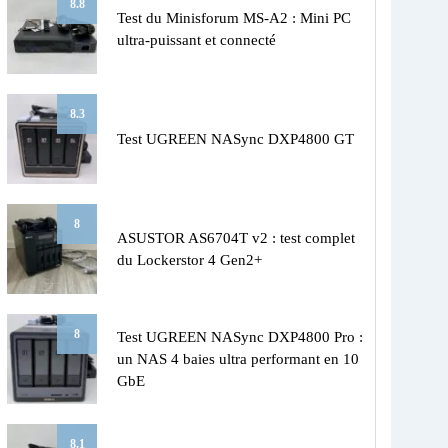
8.8
Test du Minisforum MS-A2 : Mini PC
ultra-puissant et connecté
8.3
Test UGREEN NASync DXP4800 GT
8
ASUSTOR AS6704T v2 : test complet
du Lockerstor 4 Gen2+
8
Test UGREEN NASync DXP4800 Pro :
un NAS 4 baies ultra performant en 10
GbE
8.1