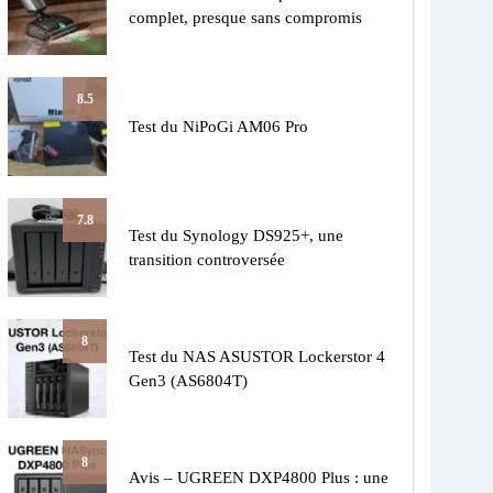
complet, presque sans compromis
8.5
Test du NiPoGi AM06 Pro
7.8
Test du Synology DS925+, une
transition controversée
8
Test du NAS ASUSTOR Lockerstor 4
Gen3 (AS6804T)
8
Avis – UGREEN DXP4800 Plus : une