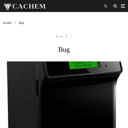
Accueil
Bug
A to Z
Bug