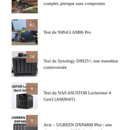
complet, presque sans compromis
8.5
Test du NiPoGi AM06 Pro
7.8
Test du Synology DS925+, une transition
controversée
8
Test du NAS ASUSTOR Lockerstor 4
Gen3 (AS6804T)
8
Avis – UGREEN DXP4800 Plus : une