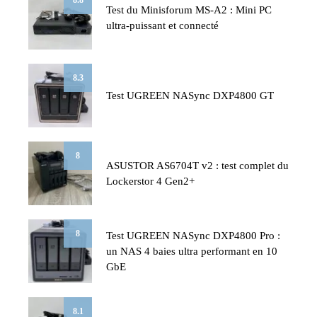
Test du Minisforum MS-A2 : Mini PC
ultra-puissant et connecté
8.3
Test UGREEN NASync DXP4800 GT
8
ASUSTOR AS6704T v2 : test complet du
Lockerstor 4 Gen2+
8
Test UGREEN NASync DXP4800 Pro :
un NAS 4 baies ultra performant en 10
GbE
8.1