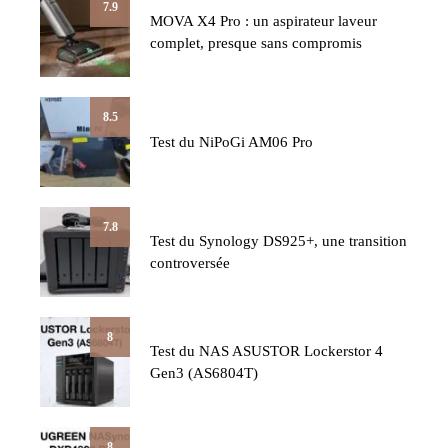
7.9
MOVA X4 Pro : un aspirateur laveur
complet, presque sans compromis
8.5
Test du NiPoGi AM06 Pro
7.8
Test du Synology DS925+, une transition
controversée
8
Test du NAS ASUSTOR Lockerstor 4
Gen3 (AS6804T)
8