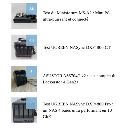
8.8
Test du Minisforum MS-A2 : Mini PC
ultra-puissant et connecté
8.3
Test UGREEN NASync DXP4800 GT
8
ASUSTOR AS6704T v2 : test complet du
Lockerstor 4 Gen2+
8
Test UGREEN NASync DXP4800 Pro :
un NAS 4 baies ultra performant en 10
GbE