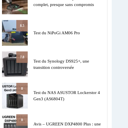
complet, presque sans compromis
8.5
Test du NiPoGi AM06 Pro
7.8
Test du Synology DS925+, une
transition controversée
8
Test du NAS ASUSTOR Lockerstor 4
Gen3 (AS6804T)
8
Avis – UGREEN DXP4800 Plus : une