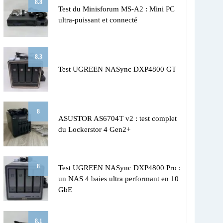
8.8
Test du Minisforum MS-A2 : Mini PC
ultra-puissant et connecté
8.3
Test UGREEN NASync DXP4800 GT
8
ASUSTOR AS6704T v2 : test complet
du Lockerstor 4 Gen2+
8
Test UGREEN NASync DXP4800 Pro :
un NAS 4 baies ultra performant en 10
GbE
8.1