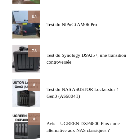
8.5
Test du NiPoGi AM06 Pro
7.8
Test du Synology DS925+, une transition
controversée
8
Test du NAS ASUSTOR Lockerstor 4
Gen3 (AS6804T)
8
Avis – UGREEN DXP4800 Plus : une
alternative aux NAS classiques ?