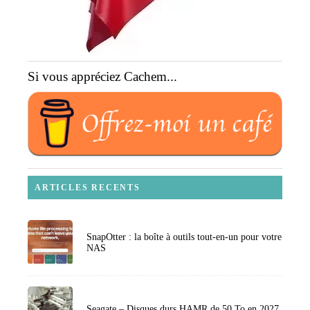
Si vous appréciez Cachem...
ARTICLES RECENTS
SnapOtter : la boîte à outils tout-en-un pour votre
NAS
Seagate – Disques durs HAMR de 50 To en 2027