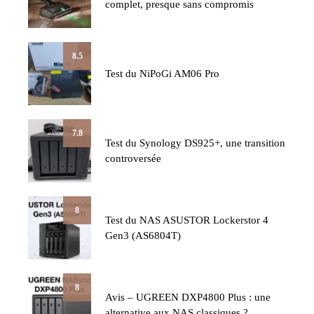
complet, presque sans compromis
8.5
Test du NiPoGi AM06 Pro
7.8
Test du Synology DS925+, une transition
controversée
8
Test du NAS ASUSTOR Lockerstor 4
Gen3 (AS6804T)
8
Avis – UGREEN DXP4800 Plus : une
alternative aux NAS classiques ?