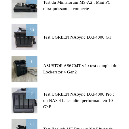
Test du Minisforum MS-A2 : Mini PC
ultra-puissant et connecté
8.3
Test UGREEN NASync DXP4800 GT
8
ASUSTOR AS6704T v2 : test complet du
Lockerstor 4 Gen2+
8
Test UGREEN NASync DXP4800 Pro :
un NAS 4 baies ultra performant en 10
GbE
8.1