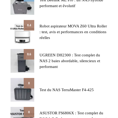
Test Beelink ME Pro : un NAS hybride
performant et évolutif
8.4
Robot aspirateur MOVA Z60 Ultra Roller
: test, avis et performances en conditions
réelles
8.6
UGREEN DH2300 : Test complet du
NAS 2 baies abordable, silencieux et
performant
8
Test du NAS TerraMaster F4-425
8
ASUSTOR FS6806X : Test complet du