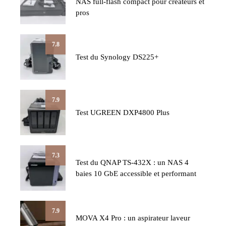
NAS full-flash compact pour créateurs et
pros
7.8
Test du Synology DS225+
7.9
Test UGREEN DXP4800 Plus
7.3
Test du QNAP TS-432X : un NAS 4
baies 10 GbE accessible et performant
7.9
MOVA X4 Pro : un aspirateur laveur