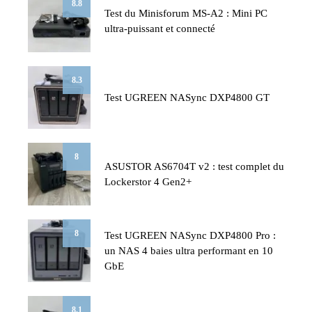
8.8
Test du Minisforum MS-A2 : Mini PC
ultra-puissant et connecté
8.3
Test UGREEN NASync DXP4800 GT
8
ASUSTOR AS6704T v2 : test complet du
Lockerstor 4 Gen2+
8
Test UGREEN NASync DXP4800 Pro :
un NAS 4 baies ultra performant en 10
GbE
8.1