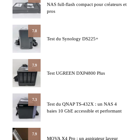
NAS full-flash compact pour créateurs et
pros
7.8
Test du Synology DS225+
7.9
Test UGREEN DXP4800 Plus
7.3
Test du QNAP TS-432X : un NAS 4
baies 10 GbE accessible et performant
7.9
MOVA X4 Pro : un aspirateur laveur