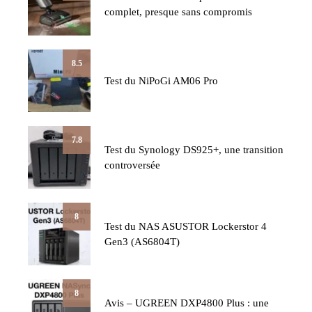
complet, presque sans compromis
8.5
Test du NiPoGi AM06 Pro
7.8
Test du Synology DS925+, une transition
controversée
8
Test du NAS ASUSTOR Lockerstor 4
Gen3 (AS6804T)
8
Avis – UGREEN DXP4800 Plus : une