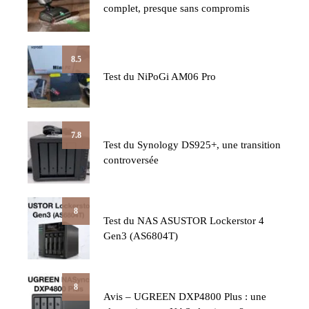
complet, presque sans compromis
8.5
Test du NiPoGi AM06 Pro
7.8
Test du Synology DS925+, une transition
controversée
8
Test du NAS ASUSTOR Lockerstor 4
Gen3 (AS6804T)
8
Avis – UGREEN DXP4800 Plus : une