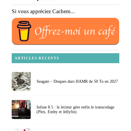
Si vous appréciez Cachem...
ARTICLES RECENTS
Seagate – Disques durs HAMR de 50 To en 2027
Infuse 8.5 : le lecteur gère enfin le transcodage
(Plex, Emby et Jellyfin)