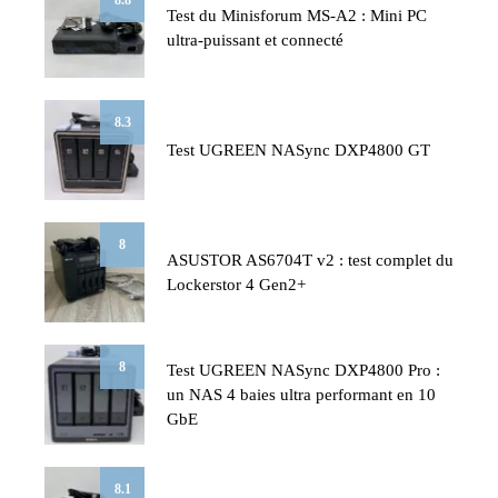
8.8
Test du Minisforum MS-A2 : Mini PC
ultra-puissant et connecté
8.3
Test UGREEN NASync DXP4800 GT
8
ASUSTOR AS6704T v2 : test complet du
Lockerstor 4 Gen2+
8
Test UGREEN NASync DXP4800 Pro :
un NAS 4 baies ultra performant en 10
GbE
8.1