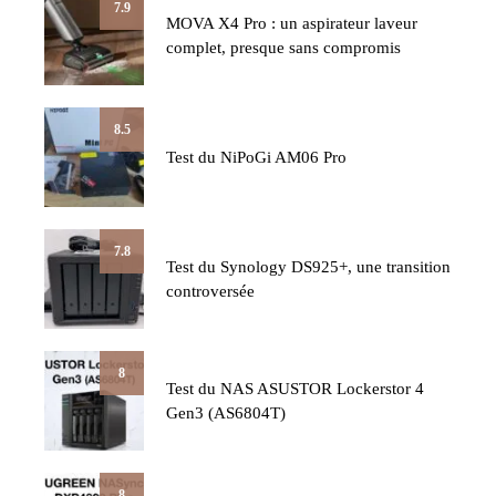
7.9
MOVA X4 Pro : un aspirateur laveur
complet, presque sans compromis
8.5
Test du NiPoGi AM06 Pro
7.8
Test du Synology DS925+, une transition
controversée
8
Test du NAS ASUSTOR Lockerstor 4
Gen3 (AS6804T)
8