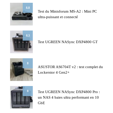
8.8
Test du Minisforum MS-A2 : Mini PC
ultra-puissant et connecté
8.3
Test UGREEN NASync DXP4800 GT
8
ASUSTOR AS6704T v2 : test complet du
Lockerstor 4 Gen2+
8
Test UGREEN NASync DXP4800 Pro :
un NAS 4 baies ultra performant en 10
GbE