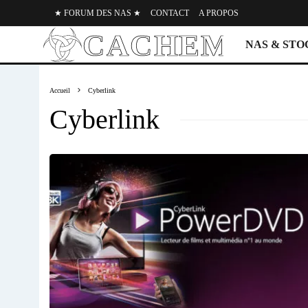
★ FORUM DES NAS ★
CONTACT
A PROPOS
NAS & ST
Accueil
Cyberlink
Cyberlink