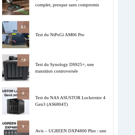
complet, presque sans compromis
8.5
Test du NiPoGi AM06 Pro
7.8
Test du Synology DS925+, une
transition controversée
8
Test du NAS ASUSTOR Lockerstor 4
Gen3 (AS6804T)
8
Avis – UGREEN DXP4800 Plus : une