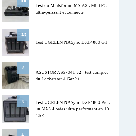
8.8
Test du Minisforum MS-A2 : Mini PC
ultra-puissant et connecté
8.3
Test UGREEN NASync DXP4800 GT
8
ASUSTOR AS6704T v2 : test complet
du Lockerstor 4 Gen2+
8
Test UGREEN NASync DXP4800 Pro :
un NAS 4 baies ultra performant en 10
GbE
8.1