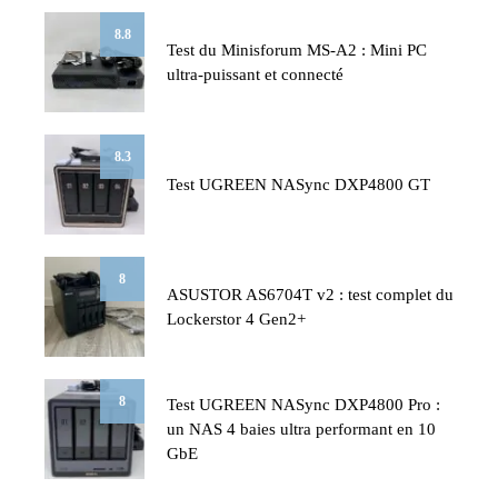
8.8
Test du Minisforum MS-A2 : Mini PC
ultra-puissant et connecté
8.3
Test UGREEN NASync DXP4800 GT
8
ASUSTOR AS6704T v2 : test complet du
Lockerstor 4 Gen2+
8
Test UGREEN NASync DXP4800 Pro :
un NAS 4 baies ultra performant en 10
GbE