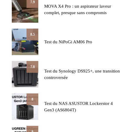
7.9
MOVA X4 Pro : un aspirateur laveur
complet, presque sans compromis
8.5
Test du NiPoGi AM06 Pro
7.8
Test du Synology DS925+, une transition
controversée
8
Test du NAS ASUSTOR Lockerstor 4
Gen3 (AS6804T)
8