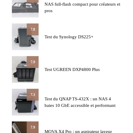
NAS full-flash compact pour créateurs et
pros
7.8
Test du Synology DS225+
7.9
Test UGREEN DXP4800 Plus
7.3
Test du QNAP TS-432X : un NAS 4
baies 10 GbE accessible et performant
7.9
MOVA X4 Pro : un aspirateur laveur