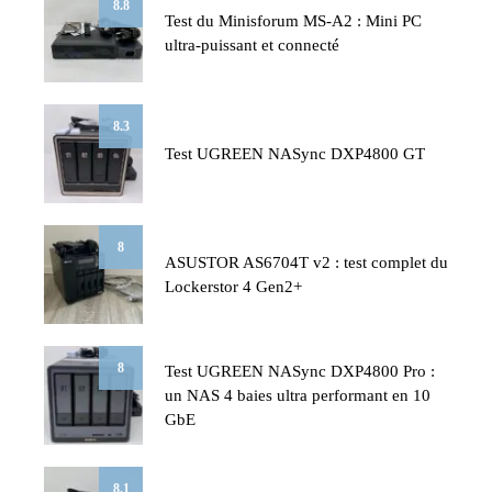
8.8
Test du Minisforum MS-A2 : Mini PC
ultra-puissant et connecté
8.3
Test UGREEN NASync DXP4800 GT
8
ASUSTOR AS6704T v2 : test complet du
Lockerstor 4 Gen2+
8
Test UGREEN NASync DXP4800 Pro :
un NAS 4 baies ultra performant en 10
GbE
8.1