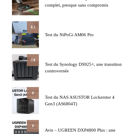
complet, presque sans compromis
8.5
Test du NiPoGi AM06 Pro
7.8
Test du Synology DS925+, une transition
controversée
8
Test du NAS ASUSTOR Lockerstor 4
Gen3 (AS6804T)
8
Avis – UGREEN DXP4800 Plus : une