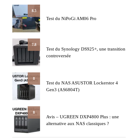
8.5
Test du NiPoGi AM06 Pro
7.8
Test du Synology DS925+, une transition
controversée
8
Test du NAS ASUSTOR Lockerstor 4
Gen3 (AS6804T)
8
Avis – UGREEN DXP4800 Plus : une
alternative aux NAS classiques ?