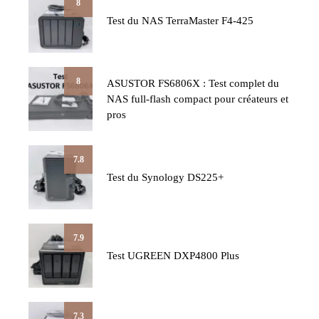
8
Test du NAS TerraMaster F4-425
8
ASUSTOR FS6806X : Test complet du
NAS full-flash compact pour créateurs et
pros
7.8
Test du Synology DS225+
7.9
Test UGREEN DXP4800 Plus
7.3