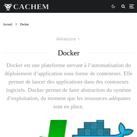
Accueil
Docker
Aléatoire
Docker
Docker est une plateforme servant à l’automatisation du
déploiement d’application sous forme de conteneurs. Elle
permet de lancer des applications dans des conteneurs
logiciels. Docker permet de faire abstraction du système
d’exploitation, du moment que les ressources adéquates
sont en place.