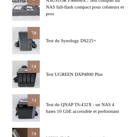
ASUSTOR FS6806X : Test complet du
NAS full-flash compact pour créateurs et
pros
7.8
Test du Synology DS225+
7.9
Test UGREEN DXP4800 Plus
7.3
Test du QNAP TS-432X : un NAS 4
baies 10 GbE accessible et performant
7.9