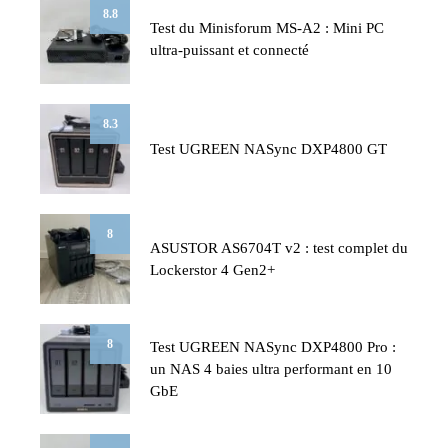
8.8
Test du Minisforum MS-A2 : Mini PC
ultra-puissant et connecté
8.3
Test UGREEN NASync DXP4800 GT
8
ASUSTOR AS6704T v2 : test complet du
Lockerstor 4 Gen2+
8
Test UGREEN NASync DXP4800 Pro :
un NAS 4 baies ultra performant en 10
GbE