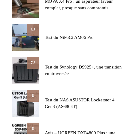
MOVA X4 Pro : un aspirateur laveur
complet, presque sans compromis
8.5
Test du NiPoGi AM06 Pro
7.8
Test du Synology DS925+, une transition
controversée
8
Test du NAS ASUSTOR Lockerstor 4
Gen3 (AS6804T)
8
Avis – UGREEN DXP4800 Plus : une