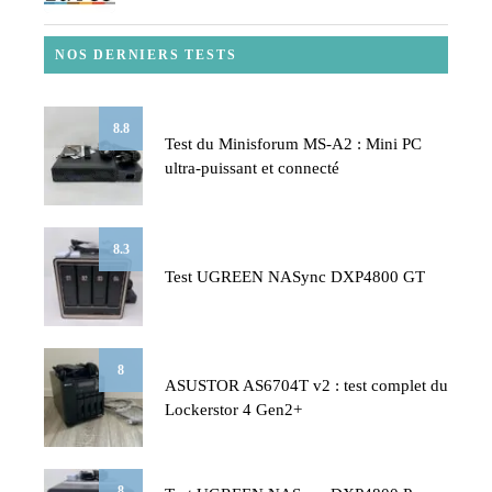
NOS DERNIERS TESTS
8.8
Test du Minisforum MS-A2 : Mini PC
ultra-puissant et connecté
8.3
Test UGREEN NASync DXP4800 GT
8
ASUSTOR AS6704T v2 : test complet du
Lockerstor 4 Gen2+
8