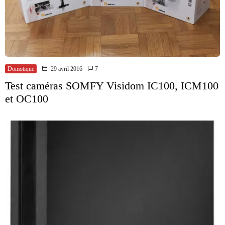
Domotique
29 avril 2016
7
Test caméras SOMFY Visidom IC100, ICM100
et OC100