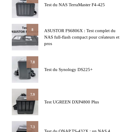
Test du NAS TerraMaster F4-425
8
ASUSTOR FS6806X : Test complet du
NAS full-flash compact pour créateurs et
pros
7.8
Test du Synology DS225+
7.9
Test UGREEN DXP4800 Plus
7.3
Test du QNAP TS-432X : un NAS 4