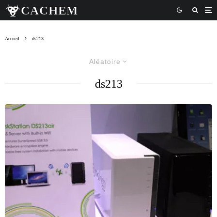
Accueil
ds213
Aléatoire
ds213