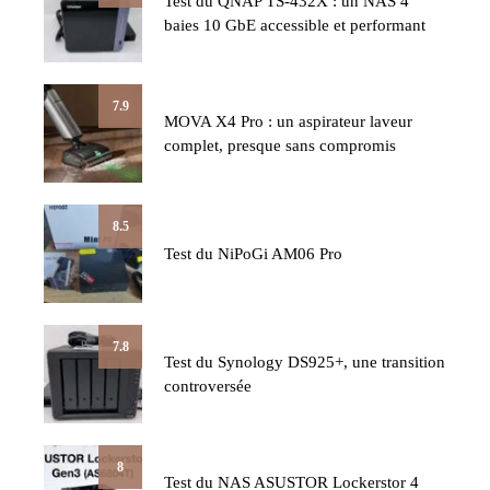
Test du QNAP TS-432X : un NAS 4
baies 10 GbE accessible et performant
7.9
MOVA X4 Pro : un aspirateur laveur
complet, presque sans compromis
8.5
Test du NiPoGi AM06 Pro
7.8
Test du Synology DS925+, une transition
controversée
8
Test du NAS ASUSTOR Lockerstor 4