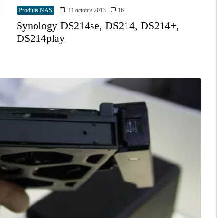
Produits NAS
11 octobre 2013
16
Synology DS214se, DS214, DS214+,
DS214play