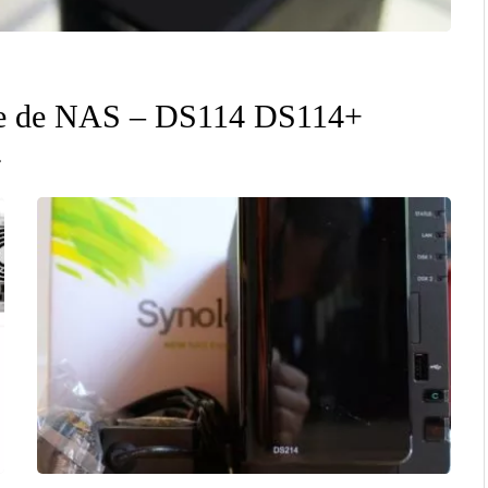
me de NAS – DS114 DS114+
4