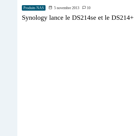
Produits NAS
5 novembre 2013
10
Synology lance le DS214se et le DS214+