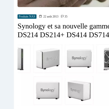
Produits NAS
22 août 2013
35
Synology et sa nouvelle gam
DS214 DS214+ DS414 DS71