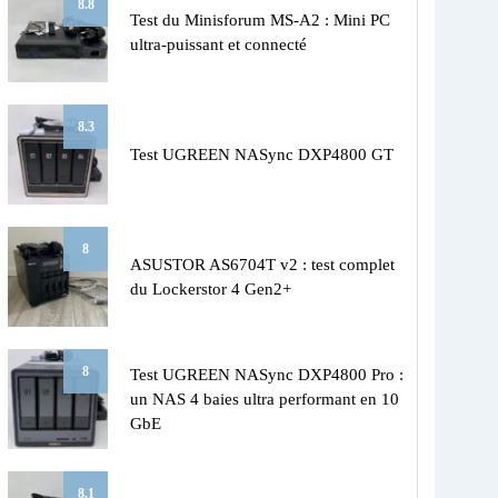
8.8
Test du Minisforum MS-A2 : Mini PC
ultra-puissant et connecté
8.3
Test UGREEN NASync DXP4800 GT
8
ASUSTOR AS6704T v2 : test complet
du Lockerstor 4 Gen2+
8
Test UGREEN NASync DXP4800 Pro :
un NAS 4 baies ultra performant en 10
GbE
8.1