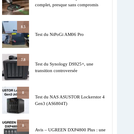
complet, presque sans compromis
8.5
Test du NiPoGi AM06 Pro
7.8
Test du Synology DS925+, une
transition controversée
8
Test du NAS ASUSTOR Lockerstor 4
Gen3 (AS6804T)
8
Avis – UGREEN DXP4800 Plus : une