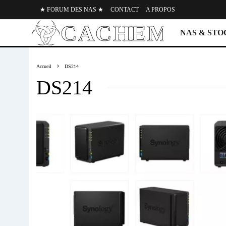
★ FORUM DES NAS ★
CONTACT
A PROPOS
NAS & ST
Accueil
DS214
DS214