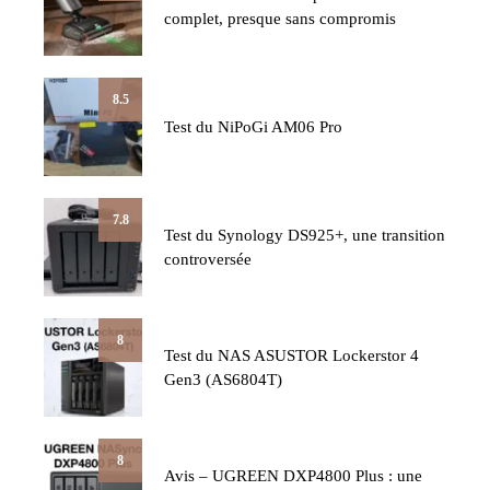
complet, presque sans compromis
8.5
Test du NiPoGi AM06 Pro
7.8
Test du Synology DS925+, une transition
controversée
8
Test du NAS ASUSTOR Lockerstor 4
Gen3 (AS6804T)
8
Avis – UGREEN DXP4800 Plus : une