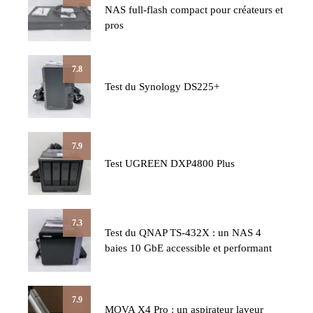
NAS full-flash compact pour créateurs et
pros
7.8
Test du Synology DS225+
7.9
Test UGREEN DXP4800 Plus
7.3
Test du QNAP TS-432X : un NAS 4
baies 10 GbE accessible et performant
7.9
MOVA X4 Pro : un aspirateur laveur