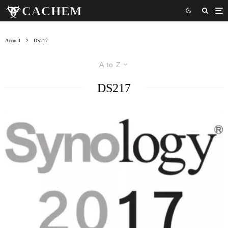
Accueil
DS217
A to Z
DS217