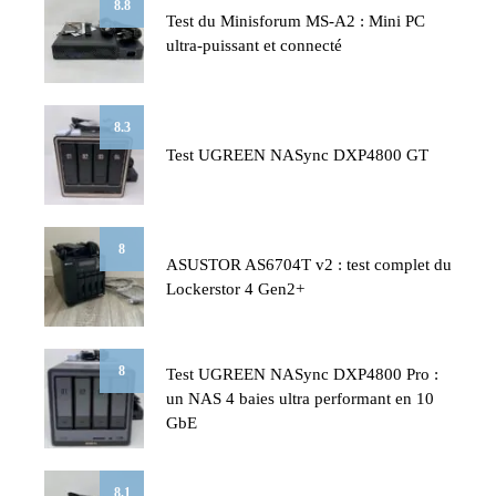
8.8
Test du Minisforum MS-A2 : Mini PC
ultra-puissant et connecté
8.3
Test UGREEN NASync DXP4800 GT
8
ASUSTOR AS6704T v2 : test complet du
Lockerstor 4 Gen2+
8
Test UGREEN NASync DXP4800 Pro :
un NAS 4 baies ultra performant en 10
GbE
8.1