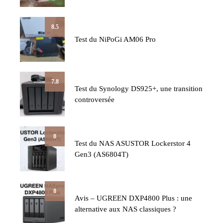
8.5
Test du NiPoGi AM06 Pro
7.8
Test du Synology DS925+, une transition
controversée
8
Test du NAS ASUSTOR Lockerstor 4
Gen3 (AS6804T)
8
Avis – UGREEN DXP4800 Plus : une
alternative aux NAS classiques ?