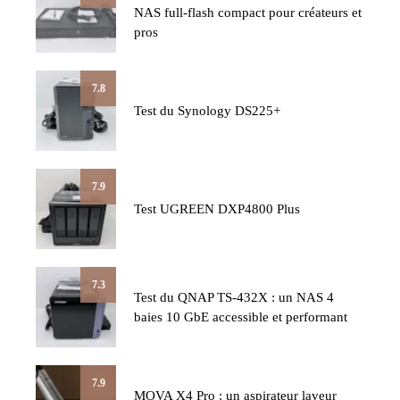
NAS full-flash compact pour créateurs et
pros
7.8
Test du Synology DS225+
7.9
Test UGREEN DXP4800 Plus
7.3
Test du QNAP TS-432X : un NAS 4
baies 10 GbE accessible et performant
7.9
MOVA X4 Pro : un aspirateur laveur