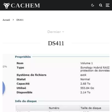
Accueil
DS411
Dernier
DS411