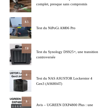
complet, presque sans compromis
8.5
Test du NiPoGi AM06 Pro
7.8
Test du Synology DS925+, une transition
controversée
8
Test du NAS ASUSTOR Lockerstor 4
Gen3 (AS6804T)
8
Avis – UGREEN DXP4800 Plus : une