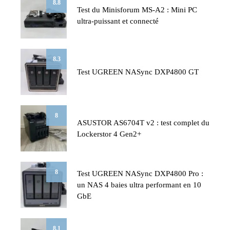
8.8
Test du Minisforum MS-A2 : Mini PC
ultra-puissant et connecté
8.3
Test UGREEN NASync DXP4800 GT
8
ASUSTOR AS6704T v2 : test complet du
Lockerstor 4 Gen2+
8
Test UGREEN NASync DXP4800 Pro :
un NAS 4 baies ultra performant en 10
GbE
8.1