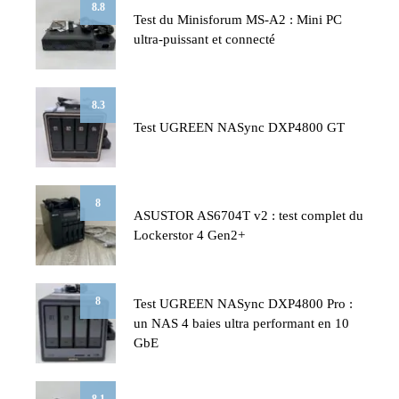
8.8
Test du Minisforum MS-A2 : Mini PC
ultra-puissant et connecté
8.3
Test UGREEN NASync DXP4800 GT
8
ASUSTOR AS6704T v2 : test complet du
Lockerstor 4 Gen2+
8
Test UGREEN NASync DXP4800 Pro :
un NAS 4 baies ultra performant en 10
GbE
8.1