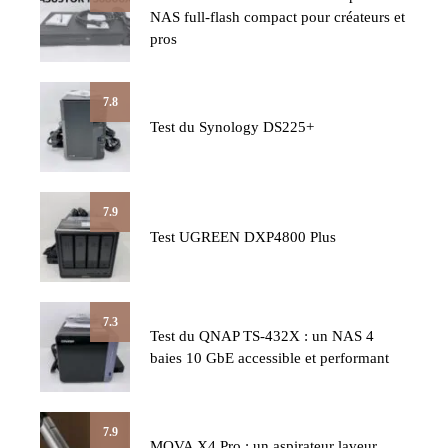
NAS full-flash compact pour créateurs et
pros
7.8
Test du Synology DS225+
7.9
Test UGREEN DXP4800 Plus
7.3
Test du QNAP TS-432X : un NAS 4
baies 10 GbE accessible et performant
7.9
MOVA X4 Pro : un aspirateur laveur