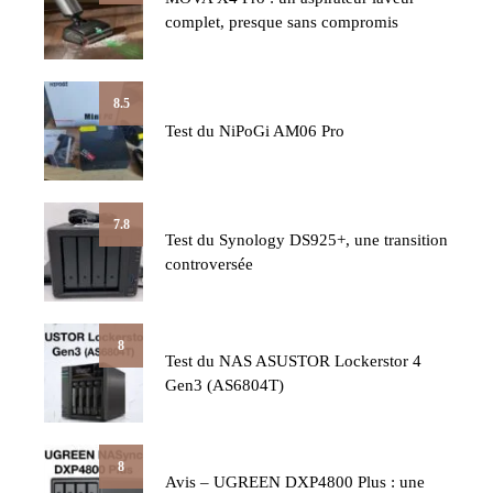
complet, presque sans compromis
8.5
Test du NiPoGi AM06 Pro
7.8
Test du Synology DS925+, une transition
controversée
8
Test du NAS ASUSTOR Lockerstor 4
Gen3 (AS6804T)
8
Avis – UGREEN DXP4800 Plus : une