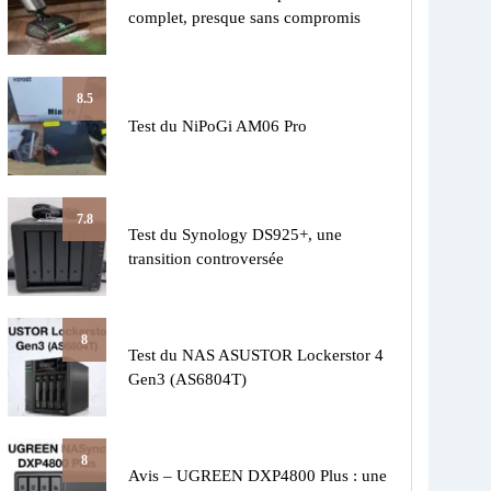
complet, presque sans compromis
8.5
Test du NiPoGi AM06 Pro
7.8
Test du Synology DS925+, une
transition controversée
8
Test du NAS ASUSTOR Lockerstor 4
Gen3 (AS6804T)
8
Avis – UGREEN DXP4800 Plus : une