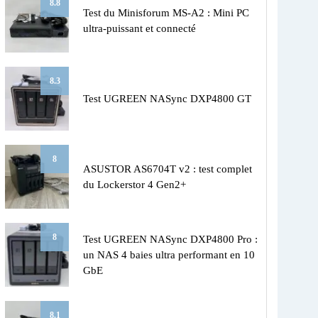
8.8
Test du Minisforum MS-A2 : Mini PC
ultra-puissant et connecté
8.3
Test UGREEN NASync DXP4800 GT
8
ASUSTOR AS6704T v2 : test complet
du Lockerstor 4 Gen2+
8
Test UGREEN NASync DXP4800 Pro :
un NAS 4 baies ultra performant en 10
GbE
8.1