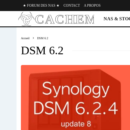
★ FORUM DES NAS ★
CONTACT
A PROPOS
NAS & ST
Accueil
DSM 6.2
DSM 6.2