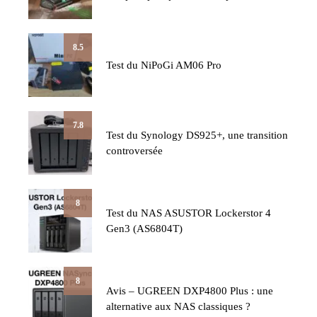
8.5
Test du NiPoGi AM06 Pro
7.8
Test du Synology DS925+, une transition
controversée
8
Test du NAS ASUSTOR Lockerstor 4
Gen3 (AS6804T)
8
Avis – UGREEN DXP4800 Plus : une
alternative aux NAS classiques ?