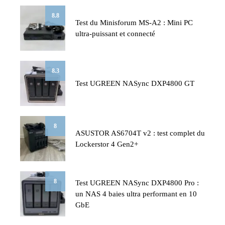
8.8
Test du Minisforum MS-A2 : Mini PC
ultra-puissant et connecté
8.3
Test UGREEN NASync DXP4800 GT
8
ASUSTOR AS6704T v2 : test complet du
Lockerstor 4 Gen2+
8
Test UGREEN NASync DXP4800 Pro :
un NAS 4 baies ultra performant en 10
GbE