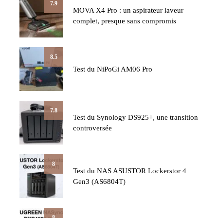
7.9
MOVA X4 Pro : un aspirateur laveur
complet, presque sans compromis
8.5
Test du NiPoGi AM06 Pro
7.8
Test du Synology DS925+, une transition
controversée
8
Test du NAS ASUSTOR Lockerstor 4
Gen3 (AS6804T)
8