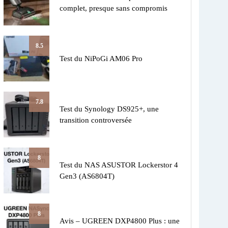
complet, presque sans compromis
8.5
Test du NiPoGi AM06 Pro
7.8
Test du Synology DS925+, une
transition controversée
8
Test du NAS ASUSTOR Lockerstor 4
Gen3 (AS6804T)
8
Avis – UGREEN DXP4800 Plus : une