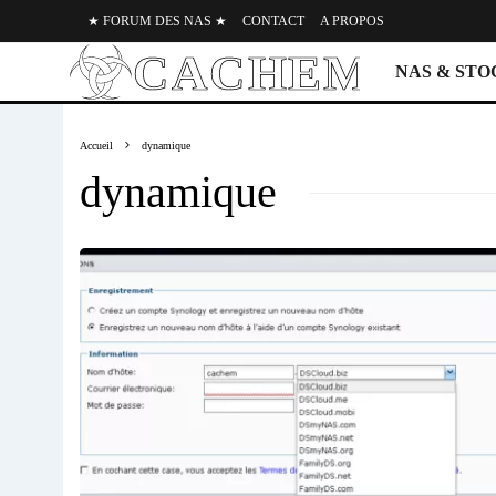
★ FORUM DES NAS ★
CONTACT
A PROPOS
NAS & ST
Accueil
dynamique
dynamique