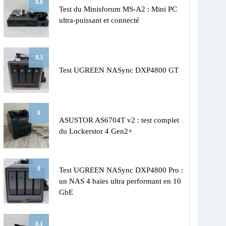
8.8
Test du Minisforum MS-A2 : Mini PC
ultra-puissant et connecté
8.3
Test UGREEN NASync DXP4800 GT
8
ASUSTOR AS6704T v2 : test complet
du Lockerstor 4 Gen2+
8
Test UGREEN NASync DXP4800 Pro :
un NAS 4 baies ultra performant en 10
GbE
8.1