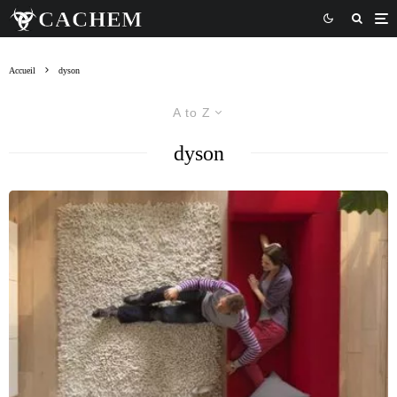
Accueil
dyson
A to Z
dyson